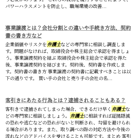
パワーハラスメントを防止し、職場環境の改善...
事業譲渡とは？会社分割との違いや手続き方法、契約
書の書き方など
企業価値やリスクを
弁護士
などの専門家に相談し調査しま
す。問題がなければ、取締役会や株主総会で承認を得ましょ
う。事業譲渡契約を結ぶ 取締役会や株主総会で承認を得た
後、事業譲渡契約を結びます。契約後、契約書を作成しま
す。契約書の書き方 事業譲渡の契約書に記載すべきことは以
下の通りです。 買い手の会社と売り手の会社の名...
客引きにあたる行為とは？逮捕されることもある？
客引きで逮捕されてしまった場合、できるだけ早く
弁護士
な
どの専門家に相談しましょう。
弁護士
に相談すれば証拠隠滅
の恐れや逃亡などの恐れがないと判断され、勾留を避けられ
る場合があります。また、取り調べの際の対応方法や今後の
流れなどのアドバイスを受けることも可能です。まとめ 客引