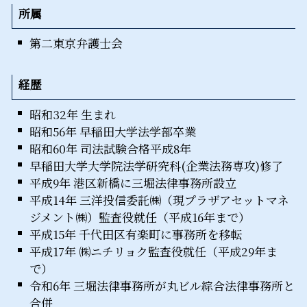
所属
第二東京弁護士会
経歴
昭和32年 生まれ
昭和56年 早稲田大学法学部卒業
昭和60年 司法試験合格平成8年
早稲田大学大学院法学研究科(企業法務専攻)修了
平成9年 港区新橋に三堀法律事務所設立
平成14年 三洋投信委託㈱（現プラザアセットマネ
ジメント㈱）監査役就任（平成16年まで）
平成15年 千代田区有楽町に事務所を移転
平成17年 ㈱ニチリョク監査役就任（平成29年ま
で）
令和6年 三堀法律事務所が丸ビル綜合法律事務所と
合併