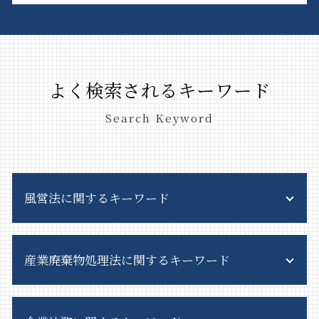
よく検索されるキーワード
Search Keyword
風営法に関するキーワード
風営法 種類
産業廃棄物処理法に関するキーワード
客引き とは
特定遊興飲食店営業
風営法 営業時間
廃棄物処理法 罰則
飲食店 風営法