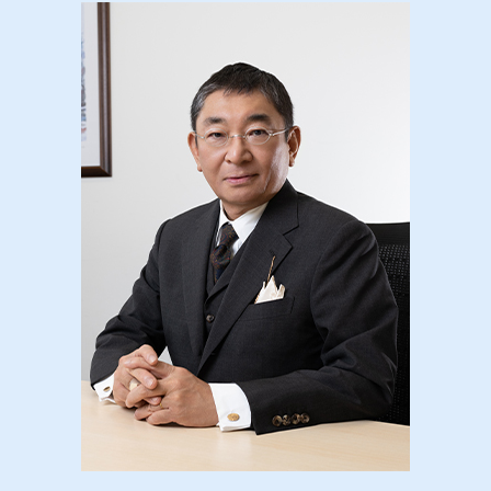
支払督促 異議申し立てされたら
特別産業廃棄物 とは
債権回収 東京都 弁護士
事業譲渡 会社分割
債権回収 弁護士事務所
産業廃棄物処理法 埼玉県 弁護士
契約 不履行
債権回収 注意点
産業廃棄物処理法 神奈川県 弁護士
民事 再生
債権回収 依頼
風営法 神奈川県 弁護士
代理人 弁護士
債権回収 弁護士法
企業法務 東京都 相談
債権回収 公正証書
債権回収 新宿区 弁護士
債権回収 期間
債権回収 栃木県 弁護士
債権回収 中央区 相談
産業廃棄物処理法 茨城県 相談
産業廃棄物処理法 港区 弁護士
企業法務 神奈川県 相談