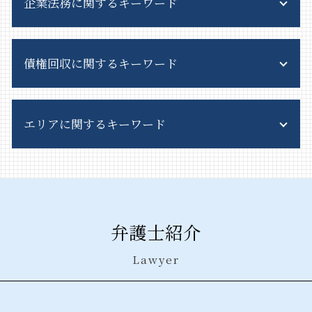
企業法務に関するキーワード
産業廃棄物 委託契約書
風営法違反 従業員
不法投棄 問題
スカウトバック 規制
不法投棄 罰則
簡易 株式交換
風営法 許可
産業廃棄物 収集運搬
債権回収に関するキーワード
新設 分割 吸収
風営法 対象
産業廃棄物 保管基準
事業譲渡 会社分割 違い
ガールズバー 風営法
一般廃棄物処理 責任
戦略 法務
深夜酒類提供飲食店営業 違反
債権回収 流れ
産業廃棄物 資格
秘密保持 契約書
風営法 違反
エリアに関するキーワード
債権回収 良い方法
不法投棄 法律
企業 法務部
風営法 とは
債権回収 破産
産業廃棄物 リサイクル
事業譲渡 手続き
客引き 条例
債権回収 訴え
産業廃棄物 処理費用
産業廃棄物処理法 東京都 弁護士
訴訟 手続
客引き 違法
債権回収 時効 裁判
一般廃棄物 産業廃棄物 違い
企業法務 千葉県 弁護士
顧問 契約書
深夜営業許可 違反
債権回収 方法
廃棄物処理法 欠格要件とは
産業廃棄物処理法 中央区 相談
m&a とは
深夜営業 許可
債権回収 相談
一般廃棄物
債権回収 神奈川県 相談
リーガルチェック とは
風営法 許可申請
弁護士紹介
債権 時効 5年 10年
廃棄物処理法 概要
債権回収 中央区 弁護士
事業譲渡 契約書
風営法 施行規則
債権回収 時効
産業廃棄物 契約
風営法 埼玉県 相談
吸収合併 手続き
風営法 コンカフェ
Lawyer
債権回収 弁護士
産業廃棄物 収集運搬料金
産業廃棄物処理法 港区 相談
株式交換 比率
債権回収 訴訟
不法投棄 時効
企業法務 栃木県 弁護士
予防 法務
債権回収 対応
産業廃棄物 処理法違反
企業法務 中央区 弁護士
事業譲渡 契約