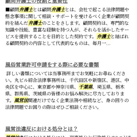
顧問弁護士の役割と重要性
■顧問
弁護士
とは顧問
弁護士
とは、会社で起こる法律問題や
懸念事項に関して相談・サポートを受けるべく企業が顧問契
約を結んだ
弁護士
のことをさします。顧問契約は、専門的な
知識や技能、豊富な経験を持つ人が、それらを活かしたサー
ビスを提供することを目的とした契約です。
弁護士
と結ばれ
る顧問契約の内容として代表的なものは、毎月一...
風俗営業許可申請をする際に必要な書類
詳しい書類については当事務所までお気軽にお尋ねくださ
い。丸ビル綜合法律事務所は、千代田区や新宿区、港区、中
央区を中心に、東京都や神奈川県、
千葉県
、埼玉県、栃木
県、群馬県、茨城県の皆様のお悩み解決に尽力しておりま
す。
風営法
関連だけでなく企業法務や相続など、身の回りの
法律問題でお困りの際はぜひご相談ください。
風営法違反における処分とは？