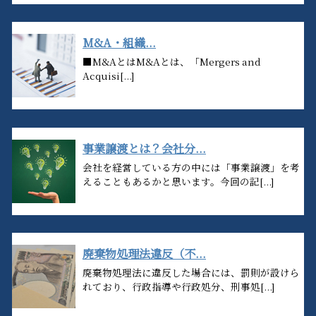
M&A・組織...
■M&AとはM&Aとは、「Mergers and
Acquisi[...]
事業譲渡とは？会社分...
会社を経営している方の中には「事業譲渡」を考
えることもあるかと思います。今回の記[...]
廃棄物処理法違反（不...
廃棄物処理法に違反した場合には、罰則が設けら
れており、行政指導や行政処分、刑事処[...]