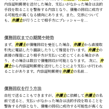
内容証明郵便を送付した場合、支払いがなかった場合は法的
手段を取ることを警告する内容となり、債権の回収に成功す
る可能性が高くなる傾向にあります。また、交渉について
も、
弁護士
が行うことで相手方にプレッシャーを...
債務回収までの期間や時効
まず、
弁護士
が債権回収を受任した場合、
弁護士
から直接取
引先に電話したり面談したりして催促を行います。
弁護士
の
直接の催促により相手方が支払いに応じてくれる場合があ
り、その場合は数日で債権回収が可能となります。 次に、
弁
護士
から内容証明郵便を送付したことにより支払いが行われ
ることがあります。内容証明郵便を
弁護士
の名前...
債務回収を行う方法
自社で送ることもできますが、
弁護士
に依頼して
弁護士
の名
前で送ると、支払いがなかった場合は法的手段を取ることを
警告する内容となり、債権の回収に成功する可能性が高くな