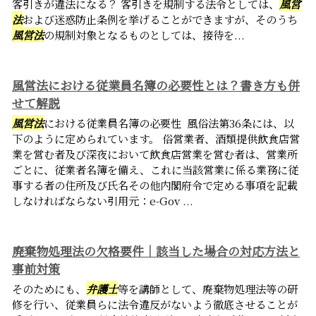
客引きが違法になる？ 客引きを規制する法令としては、
風営
法
および迷惑防止条例を挙げることができますが、そのうち
風営法
の規制対象となるものとしては、接待を...
風営法における従業員名簿の必要性とは？書き方も併
せて解説
風営法
における従業員名簿の必要性 風俗法第36条には、以
下のように定められています。 俗営業者、酒類提供飲食店営
業を営む者及び深夜において飲食店営業を営む者は、営業所
ごとに、従業者名簿を備え、これに当該営業に係る業務に従
事する者の住所及び氏名その他内閣府令で定める事項を記載
しなければならない引用元：e-Gov ...
廃棄物処理法の欠格要件｜該当した場合の対応方法と
事前対策
そのためにも、
弁護士
等を講師として、廃棄物処理法等の研
修を行い、従業員らに法令違反がないよう徹底させることが