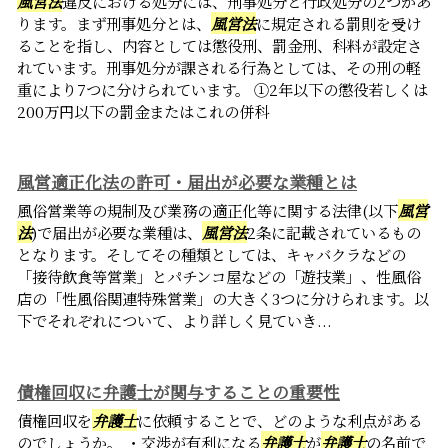
風営法
違反における処分には、刑事処分と行政処分の2つがあ
ります。まず刑事処分とは、
風営法
に規定される罰則を受け
ることを指し、内容としては懲役刑、罰金刑、科料が設定さ
れています。刑事処分が課される行為としては、その刑の軽
重により7つに分けられています。 ①2年以下の懲役若しくは
200万円以下の罰金またはこれの併科
風営適正化法の許可・届出が必要な業種とは
風俗営業等の規制及び業務の適正化等に関する法律(以下
風営
法
)で届出が必要な業種は、
風営法
2条に記載されているもの
となります。そしてその種類としては、キャバクラなどの
「接待飲食等営業」とパチンコ屋などの「遊技業」、性風俗
店の「性風俗関連特殊営業」の大きく3つに分けられます。以
下でそれぞれについて、より詳しく見ていき...
債権回収に弁護士が関与することの重要性
債権回収を
弁護士
に依頼することで、どのような利点がある
のでしょうか。 ・交渉が有利になる
弁護士
が
弁護士
の名前で