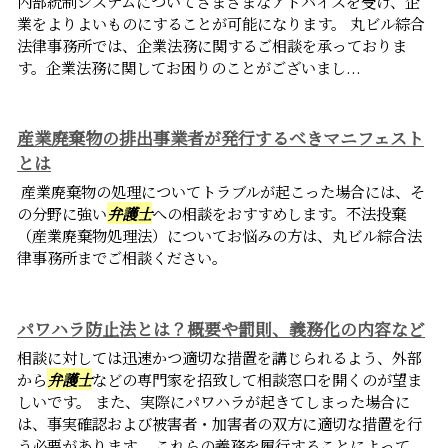
内部統制システムについてさまざまなアドバイスを受け、企
業をよりよいものにすることが可能になります。 丸ビル綜合
法律事務所では、企業法務に関するご相談を承っておりま
す。企業法務に関してお困りのことがございまし...
産業廃棄物の排出事業者が発行するべきマニフェスト
とは
産業廃棄物の処理についてトラブルが起こった場合には、そ
の分野に強い
弁護士
への相談をおすすめします。不法投棄
（産業廃棄物処理法）についてお悩みの方は、丸ビル綜合法
律事務所までご相談ください。
パワハラ防止法とは？概要や罰則、義務化の内容など
相談に対しては迅速かつ適切な措置を講じられるよう、外部
から
弁護士
などの専門家を招致して相談窓口を開くのが望ま
しいです。 また、実際にパワハラが起きてしまった場合に
は、事実確認および被害者・加害者の双方に適切な措置を行
う必要があります。 これらの義務を履行することによって、