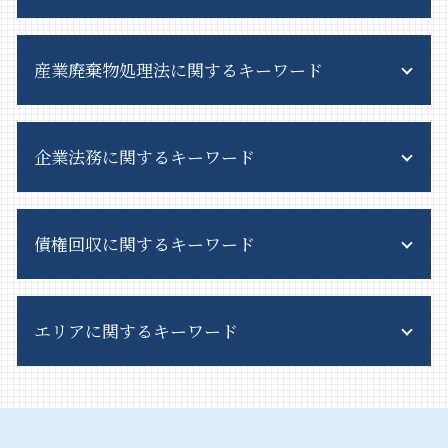
客引き とは
産業廃棄物処理法に関するキーワード
深夜営業許可 違反
風営法 コンカフェ
風営法 許可 費用
一般廃棄物処理 責任
風営法 施行規則
企業法務に関するキーワード
不法投棄 罰則
風俗営業
産業廃棄物 資格
客引き 違法
産業廃棄物処理 流れ
事業譲渡 会社分割 違い
風営法違反 従業員
産業廃棄物 処理費用
債権回収に関するキーワード
事業譲渡 手続き
特定遊興飲食店営業 許可
一般廃棄物
吸収合併 手続き
深夜酒類提供飲食店営業 許可証
産業廃棄物 収集運搬業 許可申請
企業法務 弁護士
風営法 許可
債権回収 時効 裁判
廃棄物処理法 罰則
会社分割 手続き
風営法 対象
エリアに関するキーワード
債権回収 訴訟
排出事業者 産業廃棄物
事業 継承
接待飲食等営業
債権回収 依頼
廃棄物処理法 概要
株式交換 とは
深夜営業 許可
債権回収 注意点
不法投棄 問題
企業法務 埼玉県 弁護士
会社都合 退職
風営法 種類
債権回収 弁護士法
事業系一般廃棄物 料金
債権回収 埼玉県 弁護士
リーガルチェック とは
客引き 条例
債権回収 対応
排出事業者責任 とは
企業法務 東京都 相談
顧問 弁護士 メリット
風営法 解釈運用基準