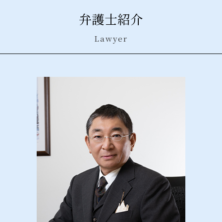
債権回収 公正証書
廃棄物処理 委託契約書
産業廃棄物処理法 中央区 相談
企業 法務部
ガールズバー 風営法
弁護士紹介
債権回収 弁護士
産業廃棄物 契約
風営法 港区 相談
株式交換 仕訳
風俗営業 許可
支払督促 異議申し立てされたら
一般廃棄物 産業廃棄物 違い
債権回収 栃木県 相談
契約 不履行
風営法 とは
Lawyer
債権回収 期間
産業廃棄物 委託契約書
債権回収 中央区 相談
内部統制 4つの目的
債権回収 相談
産業廃棄物 処理法違反
風営法 千葉県 弁護士
株式交換 株式移転
債権回収 流れ
産業廃棄物 リサイクル
風営法 埼玉県 弁護士
自己都合 退職
債権回収 破産
産業廃棄物 問題
債権回収 栃木県 弁護士
会社 分割
債権 時効 5年 10年
産業廃棄物処理法 千葉県 弁護士
内部統制 とは わかりやすく
債権回収 訴え
債権回収 千葉県 弁護士
株式交換 比率
債権回収 方法
風営法 千代田区 相談
秘密保持 契約書
債権回収 時効
企業法務 千代田区 弁護士
債権回収 良い方法
債権回収 埼玉県 相談
債権回収 弁護士事務所
債権回収 東京都 弁護士
債権回収 港区 弁護士
風営法 新宿区 弁護士
債権回収 千代田区 相談
債権回収 茨城県 弁護士