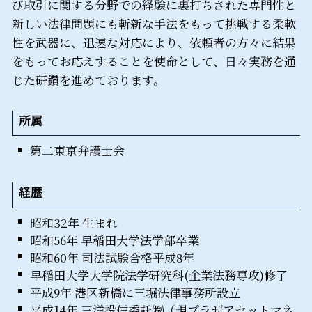
び取引に関する分野での経験に裏打ちされた専門性と
新しい法律問題にも斬新な手法をもって挑戦する柔軟
性を武器に、迅速な対応により、依頼者の方々に結果
をもってお応えすることを使命として、日々実務を通
じた研鑽を進めております。
所属
第二東京弁護士会
経歴
昭和32年 生まれ
昭和56年 早稲田大学法学部卒業
昭和60年 司法試験合格平成8年
早稲田大学大学院法学研究科(企業法務専攻)修了
平成9年 港区新橋に三堀法律事務所設立
平成14年 三洋投信委託㈱（現プラザアセットマネ