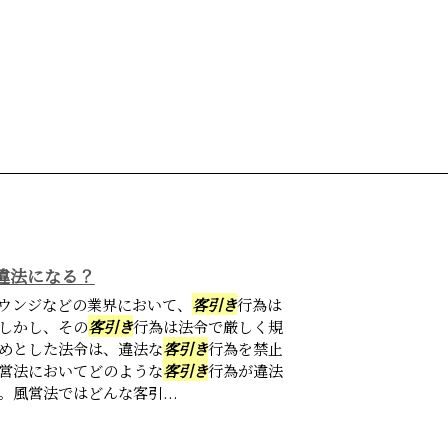
違法になる？
ウンジなどの業界において、
客引き
行為は
しかし、その
客引き
行為は法令で厳しく規
めとした法令は、違法な
客引き
行為を禁止
営法においてどのような
客引き
行為が違法
風営法ではどんな客引...