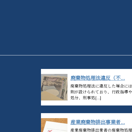
廃棄物処理法違反（不...
廃棄物処理法に違反した場合に
則が設けられており、行政指導
処分、刑事処[...]
産業廃棄物排出事業者...
産業廃棄物排出業者の廃棄物処