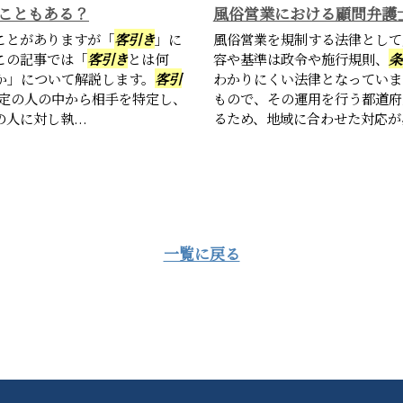
こともある？
風俗営業における顧問弁護
ことがありますが「
客引き
」に
風俗営業を規制する法律として
この記事では「
客引き
とは何
容や基準は政令や施行規則、
条
か」について解説します。
客引
わかりにくい法律となっていま
定の人の中から相手を特定し、
もので、その運用を行う都道府
に対し執...
るため、地域に合わせた対応が必
一覧に戻る