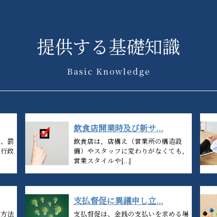
提供する基礎知識
Basic Knowledge
飲食店開業時及び新サ...
は、罰
飲食店は，店構え（営業所の構造設
や行政
備）やスタッフに変わりがなくても，
営業スタイルや[...]
支払督促に異議申し立...
理方法
支払督促は、金銭の支払いを求める場