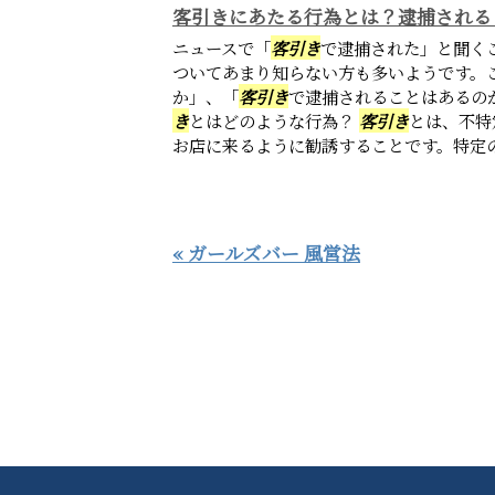
客引きにあたる行為とは？逮捕される
ニュースで「
客引き
で逮捕された」と聞く
ついてあまり知らない方も多いようです。
か」、「
客引き
で逮捕されることはあるの
き
とはどのような行為？
客引き
とは、不特
お店に来るように勧誘することです。特定の人
« ガールズバー 風営法