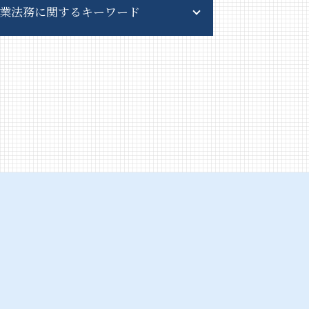
業法務に関するキーワード
紛争解決 方法
民事 再生
m&a とは
秘密保持 契約書
事業譲渡 会社分割 違い
株式交換 適格要件
リーガルチェック とは
吸収合併 手続き
事業譲渡 会社分割
株式交換 とは
会社分割 メリット
訴訟 手続
株式交換 株式移転
事業譲渡 手続き
株式交換 比率