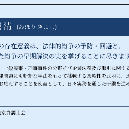
産業廃棄物 資格
風営法 埼玉県 弁護士
産業廃棄物 収集運搬料金
債権回収 中央区 弁護士
産業廃棄物 リサイクル
債権回収 茨城県 相談
 清
不法投棄 問題
(みほり きよし)
企業法務 栃木県 弁護士
産業廃棄物処理 流れ
企業法務 港区 相談
風営法 中央区 弁護士
の存在意義は、法律的紛争の予防・回避と、
産業廃棄物処理法 中央区 弁護士
た紛争の早期解決の実を挙げることに尽きま
産業廃棄物処理法 栃木県 相談
、一般民事・刑事事件の分野並び企業法務及び取引に関す
律問題にも斬新な手法をもって挑戦する柔軟性を武器に、
お応えすることを使命として、日々実務を通じた研鑽を進
東京弁護士会