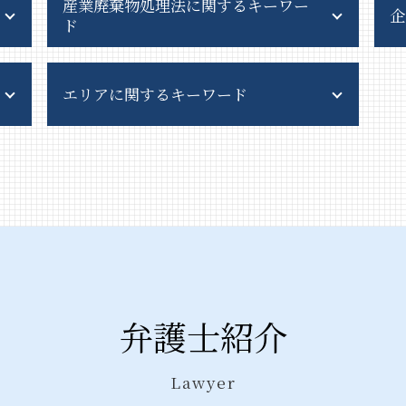
産業廃棄物処理法に関するキーワー
企
ド
産業廃棄物 収集運搬
エリアに関するキーワード
産業廃棄物 法律
産業廃棄物 保管基準
排出事業者責任 とは
風営法 神奈川県 弁護士
特別産業廃棄物 とは
産業廃棄物処理法 群馬県 弁護士
産業廃棄物 処理費用
風営法 千葉県 相談
産業廃棄物 契約
債権回収 東京都 弁護士
産業廃棄物 委託契約書
企業法務 東京都 弁護士
産業廃棄物 収集運搬業 許可申請
債権回収 千葉県 相談
廃棄物処理法 欠格要件とは
企業法務 千葉県 相談
不法投棄 法律
債権回収 茨城県 弁護士
弁護士紹介
不法投棄 時効
産業廃棄物処理法 港区 相談
一般廃棄物処理 責任
風営法 中央区 相談
事業系一般廃棄物 料金
産業廃棄物処理法 群馬県 相談
Lawyer
廃棄物処理法 罰則
風営法 埼玉県 相談