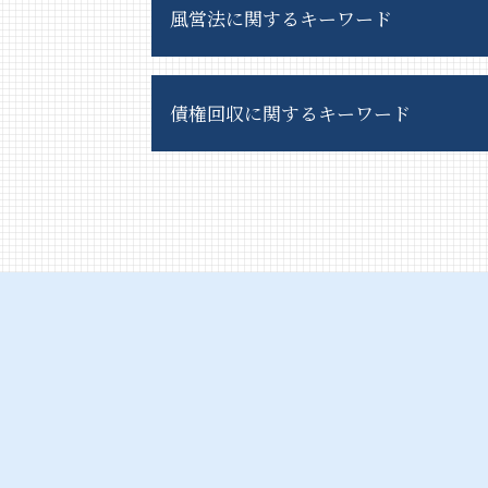
風営法に関するキーワード
深夜営業 許可
債権回収に関するキーワード
客引き 逮捕
風俗営業 許可
風営法 解釈運用基準
債権回収 訴え
ガールズバー 風営法
債権回収 方法
スカウトバック 規制
債権回収 依頼
客引き とは
債権回収 時効
風営法 とは
債権回収 流れ
深夜酒類提供飲食店営業 違反
債権回収 弁護士
風営法 許可
支払督促 異議申し立てされたら
風営法 許可申請
債権回収 破産
風俗営業
債権回収 対応
風営法 営業時間
債権回収 注意点
風営法 違反
債権回収 訴訟
風営法違反 従業員
債権回収 良い方法