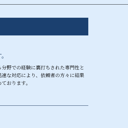
契約 不履行
予防 法務
民事調停 デメリット
会社都合 退職
吸収合併 メリット
す。
る分野での経験に裏打ちされた専門性と
迅速な対応により、依頼者の方々に結果
めております。