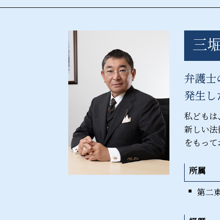
深夜営業許可 違反
債権回収 相談
風営法 種類
債権回収 公正証書
客引き 違法
債権回収 時効 裁判
三堀
接待飲食等営業
債権回収 弁護士事務所
風営法 施行規則
債権回収 弁護士法
債権回収 期間
弁護士
債権 時効 5年 10年
発生し
私どもは
新しい法
をもって
所属
第二