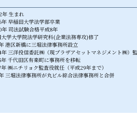
2年 生まれ
6年 早稲田大学法学部卒業
0年 司法試験合格平成8年
田大学大学院法学研究科(企業法務専攻)修了
9年 港区新橋に三堀法律事務所設立
14年 三洋投信委託㈱（現プラザアセットマネジメント㈱）監
5年 千代田区有楽町に事務所を移転
7年 ㈱ニチリョク監査役就任（平成29年まで）
6年 三堀法律事務所が丸ビル綜合法律事務所と合併