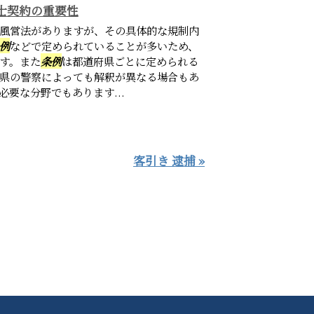
士契約の重要性
風営法がありますが、その具体的な規制内
例
などで定められていることが多いため、
す。また
条例
は都道府県ごとに定められる
県の警察によっても解釈が異なる場合もあ
要な分野でもあります...
客引き 逮捕 »