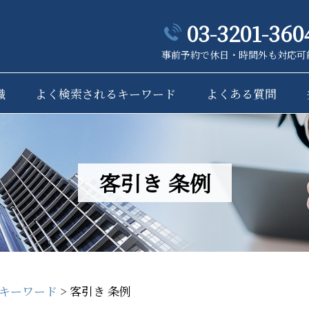
03-3201-360
事前予約で休日・時間外も対応可
識
よく検索されるキーワード
よくある質問
客引き 条例
キーワード
>
客引き 条例