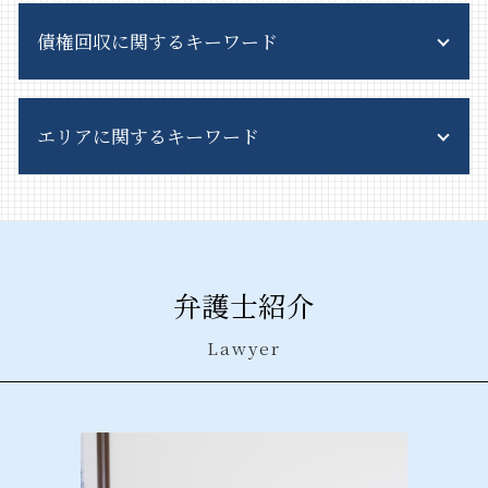
特別産業廃棄物 とは
リーガルチェック とは
客引き とは
排出事業者責任 とは
債権回収に関するキーワード
会社分割 メリット
特定遊興飲食店営業 許可
不法投棄 法律
簡易 株式交換
風俗営業 許可
廃棄物処理法 欠格要件とは
株式交換 株式移転
風営法 違反
債権回収 弁護士
産業廃棄物 契約
事業譲渡 契約
飲食店 風営法
エリアに関するキーワード
債権回収 時効 裁判
産業廃棄物 資格
事業譲渡 会社分割 違い
接待飲食等営業
債権回収 対応
産業廃棄物 処理費用
m&a とは
風営法 従業員名簿
債権回収 訴え
産業廃棄物 リサイクル
風営法 千代田区 相談
予防 法務
深夜酒類提供飲食店営業 違反
債権回収 相談
産業廃棄物 処理法違反
債権回収 港区 相談
企業法務 弁護士
風営法 解釈運用基準
債権回収 期間
産業廃棄物 保管基準
産業廃棄物処理法 千葉県 弁護士
会社 分割
風営法 対象
債権回収 良い方法
不法投棄 問題
債権回収 栃木県 弁護士
内部統制 とは わかりやすく
客引き 逮捕
弁護士紹介
債権回収 公正証書
一般廃棄物処理 責任
風営法 神奈川県 相談
紛争解決 方法
深夜営業許可 違反
支払督促 異議申し立てされたら
事業系一般廃棄物 料金
風営法 港区 弁護士
事業譲渡 会社分割
客引き 違法
Lawyer
債権回収 弁護士法
産業廃棄物 収集運搬業 許可申請
風営法 千代田区 弁護士
企業 法務部
債権回収 破産
産業廃棄物 収集運搬
企業法務 群馬県 弁護士
株式交換 仕訳
債権回収 訴訟
産業廃棄物 処理方法
産業廃棄物処理法 埼玉県 相談
吸収合併 メリット
債権回収 弁護士事務所
廃棄物処理 委託契約書
債権回収 中央区 弁護士
秘密保持 契約書
債権 時効 5年 10年
産業廃棄物処理法 千葉県 相談
株式交換 比率