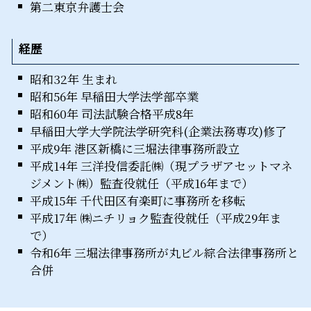
第二東京弁護士会
経歴
昭和32年 生まれ
昭和56年 早稲田大学法学部卒業
昭和60年 司法試験合格平成8年
早稲田大学大学院法学研究科(企業法務専攻)修了
平成9年 港区新橋に三堀法律事務所設立
平成14年 三洋投信委託㈱（現プラザアセットマネ
ジメント㈱）監査役就任（平成16年まで）
平成15年 千代田区有楽町に事務所を移転
平成17年 ㈱ニチリョク監査役就任（平成29年ま
で）
令和6年 三堀法律事務所が丸ビル綜合法律事務所と
合併