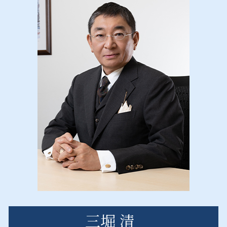
債権回収 流れ
債権回収 茨城県 弁護士
自己都合 退職
債権回収 方法
債権回収 埼玉県 弁護士
顧問 契約書
債権回収 依頼
企業法務 千葉県 相談
債権回収 時効
産業廃棄物処理法 東京都 弁護士
債権回収 注意点
産業廃棄物処理法 群馬県 相談
債権回収 神奈川県 相談
風営法 栃木県 弁護士
産業廃棄物処理法 栃木県 弁護士
風営法 新宿区 弁護士
三堀 清