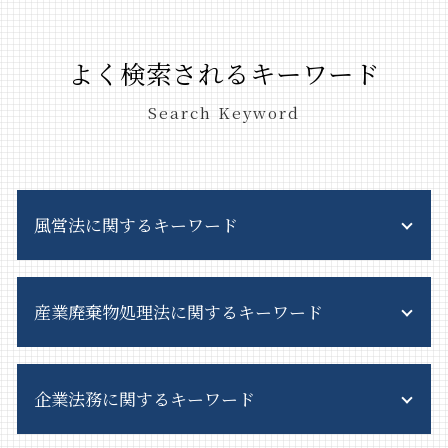
よく検索されるキーワード
Search Keyword
風営法に関するキーワード
風営法 許可申請
産業廃棄物処理法に関するキーワード
スカウトバック 規制
風営法 施行規則
客引き 法律
一般廃棄物
深夜酒類提供飲食店営業 許可証
企業法務に関するキーワード
産業廃棄物 法律
風営法 とは
廃棄物処理法 概要
風俗営業