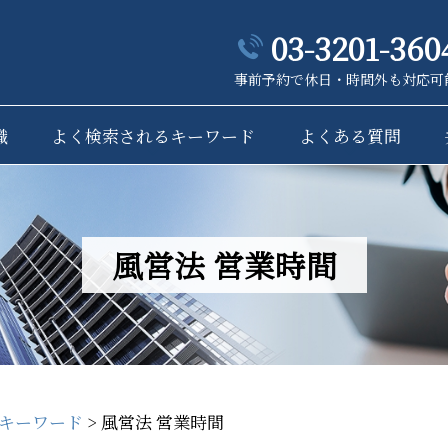
03-3201-360
事前予約で休日・時間外も対応可
識
よく検索されるキーワード
よくある質問
風営法 営業時間
キーワード
>
風営法 営業時間