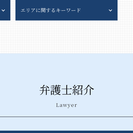
産業廃棄物 資格
エリアに関するキーワード
産業廃棄物 処理方法
産業廃棄物 委託契約書
産業廃棄物 処理費用
風営法 千代田区 弁護士
産業廃棄物処理 流れ
企業法務 群馬県 相談
不法投棄 法律
債権回収 千代田区 相談
不法投棄 罰則
企業法務 新宿区 相談
産業廃棄物 処理法違反
産業廃棄物処理法 東京都 弁護士
一般廃棄物
債権回収 千葉県 弁護士
排出事業者 産業廃棄物
企業法務 東京都 相談
不法投棄 時効
産業廃棄物処理法 神奈川県 弁護士
弁護士紹介
排出事業者責任 とは
債権回収 栃木県 弁護士
一般廃棄物処理 責任
企業法務 茨城県 弁護士
産業廃棄物 契約
企業法務 千葉県 弁護士
Lawyer
産業廃棄物 収集運搬業 許可申請
債権回収 群馬県 弁護士
廃棄物処理 委託契約書
債権回収 千葉県 相談
不法投棄 問題
企業法務 千代田区 相談
産業廃棄物 保管基準