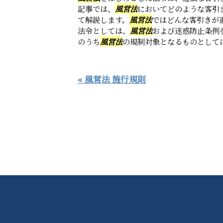
記事では、
風営法
においてどのような客引
て解説します。
風営法
ではどんな客引きが
法令としては、
風営法
および迷惑防止条例
のうち
風営法
の規制対象となるものとしては
« 風営法 施行規則