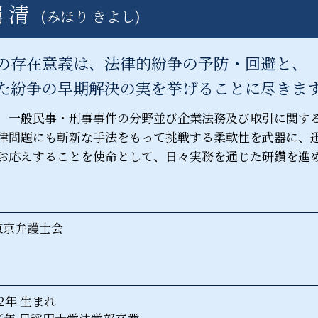
風営法 港区 弁護士
 清
廃棄物処理法 罰則
(みほり きよし)
産業廃棄物処理法 神奈川県 相談
廃棄物処理法 施行規則
債権回収 神奈川県 相談
風営法 栃木県 相談
の存在意義は、法律的紛争の予防・回避と、
債権回収 中央区 弁護士
た紛争の早期解決の実を挙げることに尽きま
企業法務 東京都 弁護士
、一般民事・刑事事件の分野並び企業法務及び取引に関す
律問題にも斬新な手法をもって挑戦する柔軟性を武器に、
お応えすることを使命として、日々実務を通じた研鑽を進
東京弁護士会
2年 生まれ