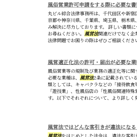
風俗営業許可申請をする際に必要な書
丸ビル綜合法律事務所は、千代田区や新宿
京都や神奈川県、千葉県、埼玉県、栃木県
み解決に尽力しております。 詳しい書類
お尋ねください。
風営法
関連だけでなく企
法律問題でお困りの際はぜひご相談くださ
風営適正化法の許可・届出が必要な業
風俗営業等の規制及び業務の適正化等に関
必要な業種は、
風営法
2条に記載されてい
類としては、キャバクラなどの「接待飲食
「遊技業」、性風俗店の「性風俗関連特殊
す。以下でそれぞれについて、より詳しく見て
風営法ではどんな客引きが違法になる
風営法
をはじめとした法令は、違法な客引