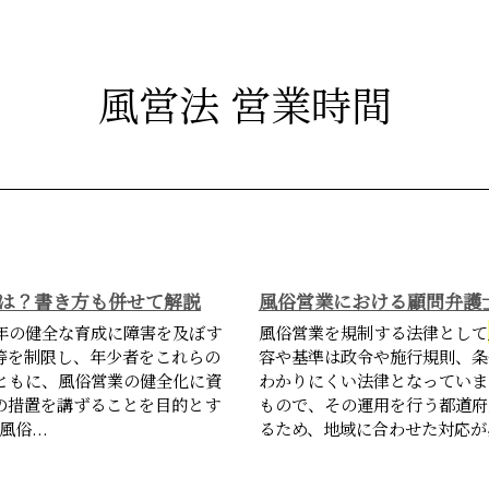
風営法 営業時間
は？書き方も併せて解説
風俗営業における顧問弁護
年の健全な育成に障害を及ぼす
風俗営業を規制する法律として
等を制限し、年少者をこれらの
容や基準は政令や施行規則、条
ともに、風俗営業の健全化に資
わかりにくい法律となっていま
の措置を講ずることを目的とす
もので、その運用を行う都道府
俗...
るため、地域に合わせた対応が必