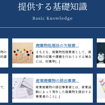
提供する基礎知識
Basic Knowledge
廃棄物処理法の欠格要...
棄物の
そもそも、廃棄物処理業者として、廃
契約書
棄物の収集や運搬を行おうとする場合
には、収集等[...]
産業廃棄物の排出事業...
とで、
産業廃棄物の排出事業者とは、産業活
う
動によって発生した廃棄物を排出する
事業者のこと[...]