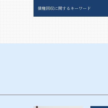
風営法 許可
債権回収に関するキーワード
客引き 違法
風営法 対象
深夜酒類提供飲食店営業 違反
債権回収 方法
風営法 従業員名簿
債権 時効 5年 10年
特定遊興飲食店営業
債権回収 相談
接待飲食等営業
債権回収 依頼
風営法 許可申請
債権回収 破産
客引き とは
債権回収 訴え
風営法 コンカフェ
支払督促 異議申し立てされたら
風俗営業 許可
債権回収 弁護士法
風営法 営業時間
債権回収 期間
風営法 種類
債権回収 注意点
風営法 解釈運用基準
債権回収 弁護士
深夜酒類提供飲食店営業 許可証
債権回収 弁護士事務所
風営法 違反
債権回収 時効 裁判
風営法 施行規則
債権回収 対応
風営法 とは