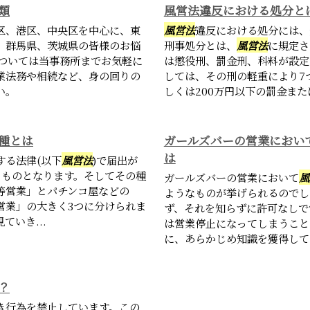
類
風営法違反における処分と
区、港区、中央区を中心に、東
風営法
違反における処分には、
、群馬県、茨城県の皆様のお悩
刑事処分とは、
風営法
に規定さ
については当事務所までお気軽に
は懲役刑、罰金刑、科料が設定
業法務や相続など、身の回りの
しては、その刑の軽重により7
い。
しくは200万円以下の罰金ま
種とは
ガールズバーの営業におい
は
する法律(以下
風営法
)で届出が
るものとなります。そしてその種
ガールズバーの営業において
風
等営業」とパチンコ屋などの
ようなものが挙げられるのでし
営業」の大きく3つに分けられま
ず、それを知らずに許可なしで
いき...
は営業停止になってしまうこと
に、あらかじめ知識を獲得してお
？
き行為を禁止しています。この