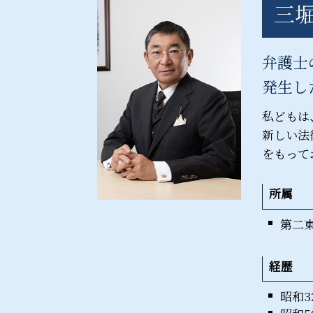
債権回収 流れ
三堀
風俗営業
債権回収 訴訟
深夜営業許可 違反
債権回収 時効
債権回収 良い方法
弁護士
債権回収 公正証書
発生し
私どもは
新しい法
をもって
所属
第二
経歴
昭和3