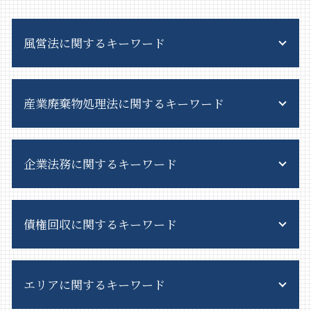
風営法に関するキーワード
風営法 施行規則
産業廃棄物処理法に関するキーワード
深夜酒類提供飲食店営業 許可証
風営法 コンカフェ
飲食店 風営法
産業廃棄物 収集運搬料金
風営法 許可申請
企業法務に関するキーワード
排出事業者 産業廃棄物
客引き とは
産業廃棄物処理 流れ
風営法 営業時間
廃棄物処理法 概要
民事調停 デメリット
風営法違反 従業員
廃棄物処理法 施行規則
債権回収に関するキーワード
会社都合 退職
スカウトバック 規制
排出事業者責任 とは
吸収合併 手続き
風営法 従業員名簿
特別産業廃棄物 とは
会社分割 メリット
特定遊興飲食店営業
債権回収 公正証書
廃棄物処理法 罰則
新設 分割 吸収
風営法 解釈運用基準
エリアに関するキーワード
債権回収 時効 裁判
事業系一般廃棄物 料金
戦略 法務
風営法 対象
債権回収 注意点
産業廃棄物 法律