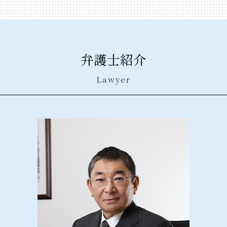
契約 不履行
風営法 許可 費用
債権回収 方法
不法投棄 時効
企業法務 神奈川県 相談
事業 継承
深夜酒類提供飲食店営業 違反
債権回収 弁護士事務所
産業廃棄物 委託契約書
企業法務 東京都 相談
顧問 契約書
客引き 法律
債権回収 期間
不法投棄 罰則
風営法 千代田区 弁護士
事業譲渡 契約書
風俗営業
債権回収 訴訟
不法投棄 法律
産業廃棄物処理法 群馬県 相談
紛争解決 方法
深夜営業 許可
弁護士紹介
債権回収 弁護士法
廃棄物処理 委託契約書
企業法務 新宿区 弁護士
吸収合併 メリット
風営法 違反
債権 時効 5年 10年
産業廃棄物 契約
債権回収 新宿区 弁護士
代理人 弁護士
特定遊興飲食店営業 許可
Lawyer
債権回収 依頼
産業廃棄物 処理方法
債権回収 港区 相談
秘密保持 契約書
債権回収 時効
産業廃棄物 収集運搬
産業廃棄物処理法 栃木県 弁護士
企業 法務部
債権回収 相談
一般廃棄物 産業廃棄物 違い
企業法務 千代田区 弁護士
民事 再生
債権回収 破産
産業廃棄物 収集運搬業 許可申請
債権回収 新宿区 相談
会社分割 手続き
支払督促 異議申し立てされたら
債権回収 群馬県 弁護士
会社 分割
債権回収 良い方法
企業法務 埼玉県 相談
株式交換 株式移転
債権回収 流れ
風営法 埼玉県 相談
株式交換 とは
債権回収 対応
債権回収 神奈川県 弁護士
債権回収 弁護士
産業廃棄物処理法 港区 弁護士
債権回収 訴え
産業廃棄物処理法 千葉県 相談
風営法 千葉県 相談