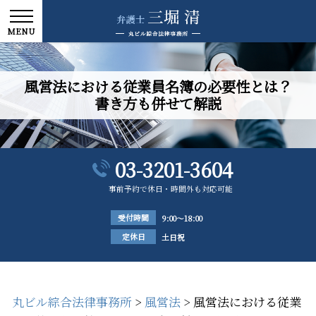
風営法における従業員名簿の必要性とは？
書き方も併せて解説
03-3201-3604
事前予約で休日・時間外も対応可能
受付時間
9:00～18:00
定休日
土日祝
丸ビル綜合法律事務所
>
風営法
>
風営法における従業